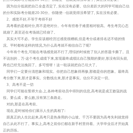
因为估分低就把自己全盘否定了, 实在没有必要。估分差距大的同学可能自己估
的分和实际考分能差20-30分。你随便- -估就觉得没希望了, 实在没有必要。
2、感觉不好,不等于考得不好
高考看的是相对分,而不是绝对分。今年有些卷子难度相对较高。考生考完心态
就崩了,甚至还在考场就已经崩了。
其实大可不必。学生应该都经历过感觉很糟糕,但是考分或者排名还不错的情
况。平时都有这样的情况,为什么高考就不相信自己了呢?
今年有个考生,可能在考场感觉就不行了,理综的时候抢了别人的答题卡撕了。且
不说别的，万-这个考生成绩下来,发现最终成绩比自己预期的要好,形没有回头箭,
再也已经无法挽回了。多可惜呀！这一耽误就把自己坑大了。
同学们一定要分清想象和现实。你把自己想象得再惨,那都是你的想象。最终高
考分数下来,那才是事实。分数线出来,那才是事实。估分不决定一切。
3、高考不是一切
同学们可能在誓师大会.上,各种考前动员中得到的信息,高考就是成王败寇的战
役。要么成，要么败,没有第三条路走。
对的,那是在高考前。
现在,是时候给你们展示人生的真相了:
跟真正的人生比起来,高考只是热身用的小山坡。千万不要因为高考失利就觉得
自己从此不行了。事实上,高考之前你们都在新手村里待着。大学毕业后才开始真
正的历练。