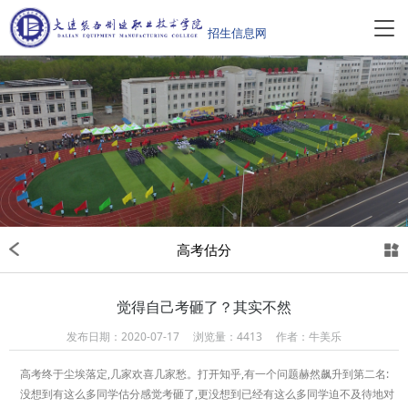
高考估分
觉得自己考砸了？其实不然
发布日期：2020-07-17 浏览量：4413 作者：牛美乐
高考终于尘埃落定,几家欢喜几家愁。打开知乎,有一个问题赫然飙升到第二名:
没想到有这么多同学估分感觉考砸了,更没想到已经有这么多同学迫不及待地对