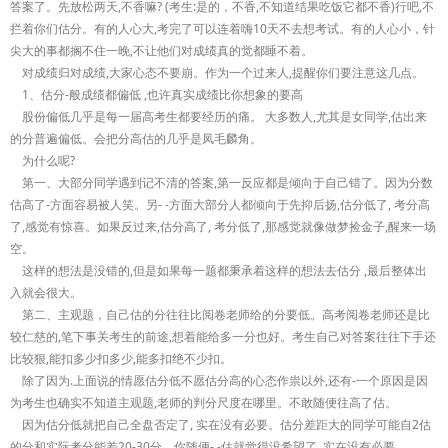
答案了。先放松两天,不香嘛? (考生:是的，不香,不知道结果吃饭它都不香)行吧,不
拦着你们估分。有的人心大,考完了可以连着嗨10天不去想考试。有的人心小，针
尖大的事都搁不住一晚,不让他们对成绩真的觉都睡不着。
对成绩归对成绩,大家心态不要崩。作为一个过来人,提醒你们要注意这几点。
1、估分-般成绩都偏低 ,也许真实成绩比你想象的要高
股份偏低几乎是每一届高考生都要经历的痛。 大多数人,尤其是女同学,估出来
的分普遍偏低。会把分高估的几乎是凤毛麟角。
为什么呢?
第一、大部分同学遇到记不清的答案,第一反应都是倾向于自己错了。因为分数
估高了-方面容易被人笑。另- -方面大部分人都倾向于先抑后扬,估分低了, 考分高
了,感觉有惊喜。如果反过来,估分高了, 考分低了,那感觉就像做梦捡金子,醒来一场
空。
这样的想法是没错的,但是如果每一题都秉承着这样的想法去估分 ,最后整体出
入就会很大。
第二、主观题，自己估的分往往比阅卷老师给的分要低。高考阅卷老师还是比
较仁慈的,笔下事关考生的前途,想着能给多一分也好。考生自己对答案往往下手还
比较狠,能扣多少扣多少,能多扣绝不少扣。
除了因为.上面说的情愿估分低不愿估分高的心态作祟以外,还有-一个原因是因
为考生也确实不知道主观题,老师的判分尺度在哪里。不敢随便往高了估。
因为估分低就把自己全盘否定了, 实在没有必要。估分差距大的同学可能自2估
的分和实际考分能差20-30分。你随便- -估就觉得没希望了, 实在没有必要。