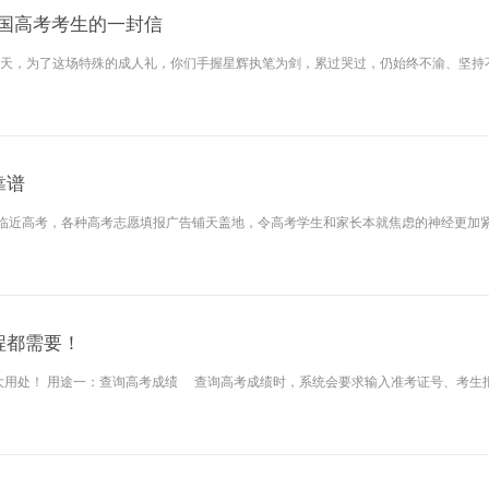
全国高考考生的一封信
0天，为了这场特殊的成人礼，你们手握星辉执笔为剑，累过哭过，仍始终不渝、坚持
靠谱
……临近高考，各种高考志愿填报广告铺天盖地，令高考学生和家长本就焦虑的神经更加
程都需要！
九大用处！ 用途一：查询高考成绩 查询高考成绩时，系统会要求输入准考证号、考生