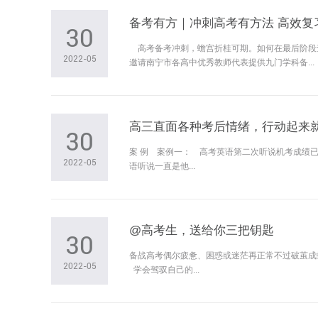
备考有方｜冲刺高考有方法 高效复
30
高考备考冲刺，蟾宫折桂可期。如何在最后阶段
2022-05
邀请南宁市各高中优秀教师代表提供九门学科备...
高三直面各种考后情绪，行动起来
30
案 例 案例一： 高考英语第二次听说机考成绩
2022-05
语听说一直是他...
@高考生，送给你三把钥匙
30
备战高考偶尔疲惫、困惑或迷茫再正常不过破茧成
2022-05
学会驾驭自己的...