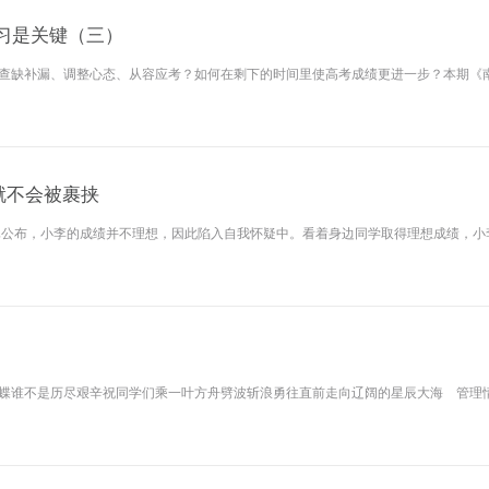
习是关键（三）
查缺补漏、调整心态、从容应考？如何在剩下的时间里使高考成绩更进一步？本期《
就不会被裹挟
已公布，小李的成绩并不理想，因此陷入自我怀疑中。看着身边同学取得理想成绩，小
蝶谁不是历尽艰辛祝同学们乘一叶方舟劈波斩浪勇往直前走向辽阔的星辰大海 管理